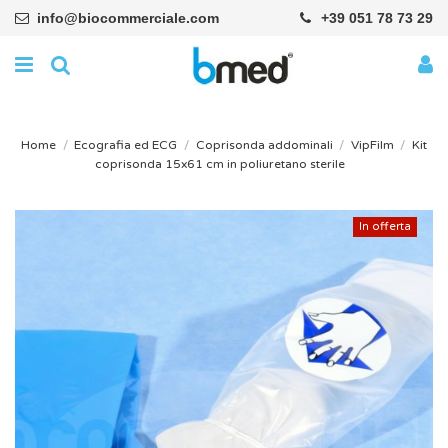
info@biocommerciale.com
+39 051 78 73 29
Home
Ecografia ed ECG
Coprisonda addominali
VipFilm
Kit
coprisonda 15x61 cm in poliuretano sterile
In offerta