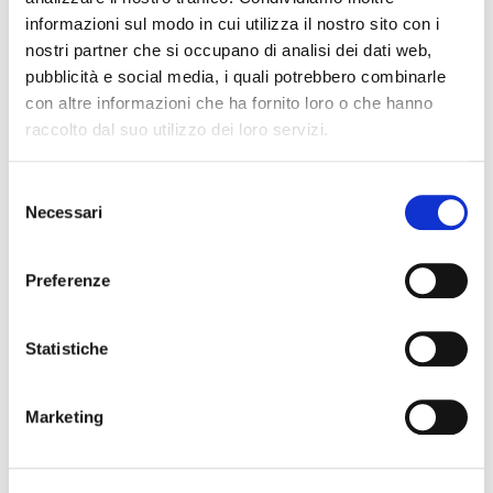
Marca
informazioni sul modo in cui utilizza il nostro sito con i
Scarica (131.41k)
nostri partner che si occupano di analisi dei dati web,
TI CONSIGLIAMO ANCHE
pubblicità e social media, i quali potrebbero combinarle
con altre informazioni che ha fornito loro o che hanno
raccolto dal suo utilizzo dei loro servizi.
Selezione
Necessari
del
consenso
Preferenze
Statistiche
Spray disinfettante per
Coprisonda non sterile
sonde ecografiche
latex free 15x61 cm
Soluzione spray per la pulizia
Coprisonda ecografico non
Marketing
e sanificazione delle sonde
sterile per sonde convex e
ecografiche.
lineari, misura 15x61 cm.
Confezionamento:
6 flaconi
Confezionamento:
100 pezzi
Parker Laboratories Inc
Exact Medical