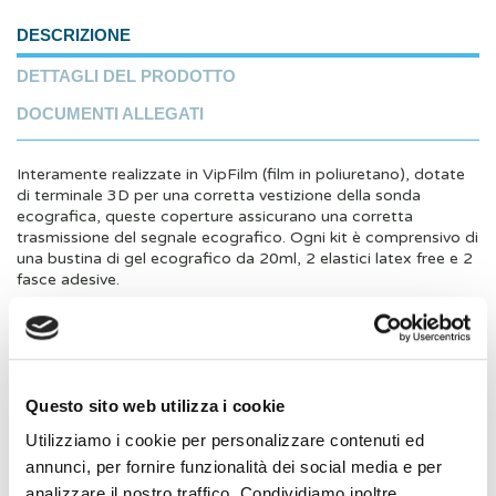
DESCRIZIONE
DETTAGLI DEL PRODOTTO
DOCUMENTI ALLEGATI
Interamente realizzate in VipFilm (film in poliuretano), dotate
di terminale 3D per una corretta vestizione della sonda
ecografica, queste coperture assicurano una corretta
trasmissione del segnale ecografico. Ogni kit è comprensivo di
una bustina di gel ecografico da 20ml, 2 elastici latex free e 2
fasce adesive.
Caratteristiche principali
Latex free
Ripiegate telescopicamente
Dotate di terminale 3D
Questo sito web utilizza i cookie
Acusticamente trasparenti
Pronte all'uso
Utilizziamo i cookie per personalizzare contenuti ed
annunci, per fornire funzionalità dei social media e per
Scheda tecnica
Coprisonda Vip Film
analizzare il nostro traffico. Condividiamo inoltre