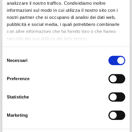
sterilizzazione rotondi, con
sterilizzazione, modello
analizzare il nostro traffico. Condividiamo inoltre
diametro 190 mm.
piccolo. Misura 235x118 mm
informazioni sul modo in cui utilizza il nostro sito con i
Confezionamento:
singolo
Confezionamento:
singolo
nostri partner che si occupano di analisi dei dati web,
Ordinabile
Ordinabile
pubblicità e social media, i quali potrebbero combinarle
Ref. SX237/00
Ref. SX237/01
con altre informazioni che ha fornito loro o che hanno
raccolto dal suo utilizzo dei loro servizi.
Selezione
Necessari
del
consenso
Preferenze
Statistiche
Distributore per filtri
misura media
Distributore per filtri
sterilizzazione, modello medio.
Marketing
Misura 230x170 mm
Confezionamento:
singolo
Ordinabile