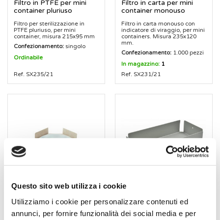
Filtro in PTFE per mini
Filtro in carta per mini
container pluriuso
container monouso
Filtro per sterilizzazione in
Filtro in carta monouso con
PTFE pluriuso, per mini
indicatore di viraggio, per mini
container, misura 215x95 mm
containers. Misura 235x120
mm.
Confezionamento:
singolo
Confezionamento:
1.000 pezzi
Ordinabile
In magazzino:
1
Ref. SX235/21
Ref. SX231/21
Questo sito web utilizza i cookie
Dispenser per filtri da
Distributore per filtri
Utilizziamo i cookie per personalizzare contenuti ed
sterilizzazione
misura small
annunci, per fornire funzionalità dei social media e per
Dispenser per filtri
Distributore per filtri