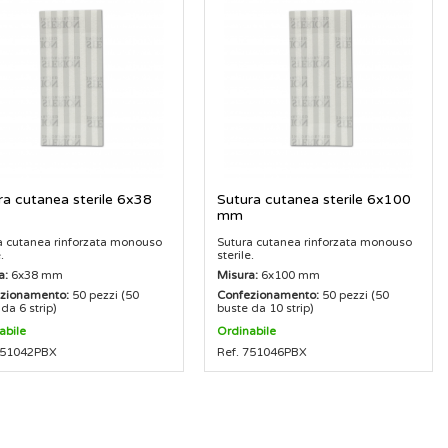
ra cutanea sterile 6x38
Sutura cutanea sterile 6x100
mm
a cutanea rinforzata monouso
Sutura cutanea rinforzata monouso
.
sterile.
a:
6x38 mm
Misura:
6x100 mm
zionamento:
50 pezzi (50
Confezionamento:
50 pezzi (50
da 6 strip)
buste da 10 strip)
abile
Ordinabile
751042PBX
Ref. 751046PBX