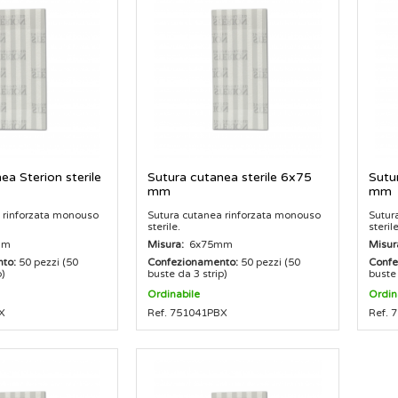
ea Sterion sterile
Sutura cutanea sterile 6x75
Sutu
mm
mm
 rinforzata monouso
Sutura cutanea rinforzata monouso
Sutur
sterile.
sterile
mm
Misura:
6x75mm
Misur
to:
50 pezzi (50
Confezionamento:
50 pezzi (50
Confe
p)
buste da 3 strip)
buste 
Ordinabile
Ordin
X
Ref. 751041PBX
Ref. 