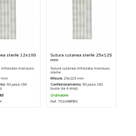
ea sterile 12x100
Sutura cutanea sterile 25x125
mm
 rinforzata monouso
Sutura cutanea rinforzata monouso
sterile.
0 mm
Misura:
25x125 mm
to:
50 pezzi (50
Confezionamento:
50 pezzi (50
p)
buste da 4 strip)
30
Ordinabile
X
Ref. 751048PBX