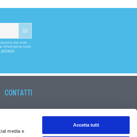
vazione dei miei
la informativa sulla
a privacy
).
CONTATTI
BIOCOMMERCIALE s.r.l. Società a Socio Unico
via Merighi, 30/8
Accetta tutti
40055 CASTENASO (BO) - Italia
cial media e
+39 051 787329 (6 linee r.a.)