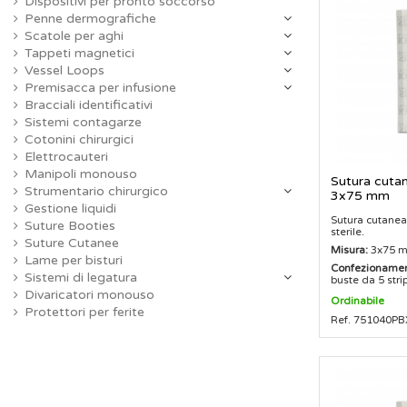
Dispositivi per pronto soccorso
Penne dermografiche
Scatole per aghi
Tappeti magnetici
Vessel Loops
Premisacca per infusione
Bracciali identificativi
Sistemi contagarze
Cotonini chirurgici
Elettrocauteri
Manipoli monouso
Sutura cutan
Strumentario chirurgico
3x75 mm
Gestione liquidi
Sutura cutanea
Suture Booties
sterile.
Suture Cutanee
Misura:
3x75 
Lame per bisturi
Confezionamen
Sistemi di legatura
buste da 5 stri
Divaricatori monouso
Ordinabile
Protettori per ferite
Ref. 751040PB