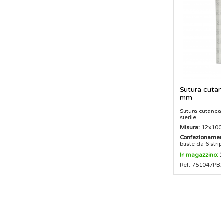
Sutura cutan
mm
Sutura cutanea
sterile.
Misura:
12x10
Confezionamen
buste da 6 stri
In magazzino:
Ref. 751047PB