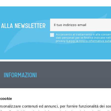
I ALLA NEWSLETTER
Acconsento al trattamento e alla conser
dati personali per le finalità indicate nel
privacy (
Leggi la nostra informativa sull
INFORMAZIONI
Servizio clienti
Condizioni di vendita
 cookie
Garanzie
rsonalizzare contenuti ed annunci, per fornire funzionalità dei so
Privacy policy