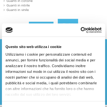
Guanti in cotone
Guanti in nitrile
Guanti in vinile
OK
Cancella tutto
Questo sito web utilizza i cookie
Utilizziamo i cookie per personalizzare contenuti ed
ISCRIVITI ALLA NEWSLETTER
annunci, per fornire funzionalità dei social media e per
analizzare il nostro traffico. Condividiamo inoltre
informazioni sul modo in cui utilizza il nostro sito con i
nostri partner che si occupano di analisi dei dati web,
Acconsento al trattamento e alla conservazione dei miei
pubblicità e social media, i quali potrebbero combinarle
dati personali per le finalità indicate nella informativa sulla
privacy (
Leggi la nostra informativa sulla privacy
).
con altre informazioni che ha fornito loro o che hanno
raccolto dal suo utilizzo dei loro servizi.