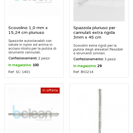
Scovolino 1,0 mm x
Spazzola pluriuso per
15,24 cm pluriuso
cannulati extra rigida
3mm x 45 cm
Spazzole autoclavabili con
setole in nylon ed anima in
Scovolini extra rigidi per la
acciaio ritorto per la pulizia di
pulizia degli alesatori flessibili
strumenti cannulati.
e strumenti similari.
Confezionamenti:
2 pezzi
Confezionamento:
3 pezzi
In magazzino:
100
In magazzino:
29
Ref. SC-1401
Ref. BIO214
In offerta