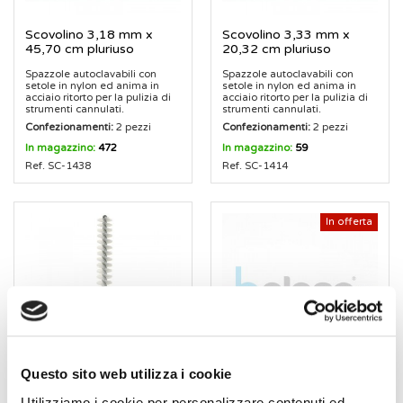
Scovolino 3,18 mm x
Scovolino 3,33 mm x
45,70 cm pluriuso
20,32 cm pluriuso
Spazzole autoclavabili con
Spazzole autoclavabili con
setole in nylon ed anima in
setole in nylon ed anima in
acciaio ritorto per la pulizia di
acciaio ritorto per la pulizia di
strumenti cannulati.
strumenti cannulati.
Confezionamenti:
2 pezzi
Confezionamenti:
2 pezzi
In magazzino:
472
In magazzino:
59
Ref. SC-1438
Ref. SC-1414
In offerta
Questo sito web utilizza i cookie
Scovolino 6mm x 30 cm
Scovolino 9,52 mm x 60
Utilizziamo i cookie per personalizzare contenuti ed
a doppia testa pluriuso
cm pluriuso