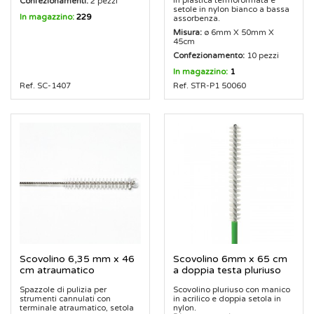
Confezionamenti:
2 pezzi
setole in nylon bianco a bassa
In magazzino:
229
assorbenza.
Misura:
ø 6mm X 50mm X
45cm
Confezionamento:
10 pezzi
In magazzino:
1
Ref. SC-1407
Ref. STR-P1 50060
Scovolino 6,35 mm x 46
Scovolino 6mm x 65 cm
cm atraumatico
a doppia testa pluriuso
Spazzole di pulizia per
Scovolino pluriuso con manico
strumenti cannulati con
in acrilico e doppia setola in
terminale atraumatico, setola
nylon.