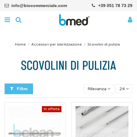
info@biocommerciale.com
+39 051 78 73 29
Home
Accessori per sterilizzazione
Scovolini di pulizia
SCOVOLINI DI PULIZIA
Filtro
Rilevanza
24
In offerta