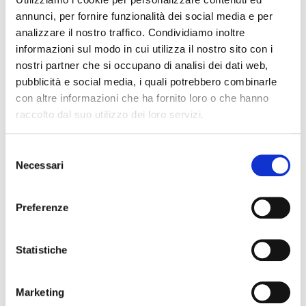
annunci, per fornire funzionalità dei social media e per
Scovolino pluriuso con manico
Spazzole autoclavabili con
in acrilico e doppia setola in
setole in nylon ed anima in
analizzare il nostro traffico. Condividiamo inoltre
nylon.
acciaio ritorto per la pulizia di
Diametro setole:
6mm
strumenti cannulati.
informazioni sul modo in cui utilizza il nostro sito con i
Lunghezza totale:
30cm
Confezionamenti:
2 pezzi
nostri partner che si occupano di analisi dei dati web,
Confezionamento:
10 pezzi
In magazzino:
400
pubblicità e social media, i quali potrebbero combinarle
Ordinabile
Ref. STR-P2 35060
Ref. SC-1453
con altre informazioni che ha fornito loro o che hanno
raccolto dal suo utilizzo dei loro servizi.
Selezione
Necessari
del
consenso
Preferenze
Statistiche
Spazzola pluriuso per
Scovolino 6mm x 80 cm
cannulati extra rigida
a doppia testa pluriuso
7mm x 45 cm
Marketing
Scovolino pluriuso con manico
in acrilico e doppia setola in