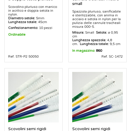
small
Scovolino pluriuso con manico
in acrilico e doppia setola in
Spazzola pluriuso, sanificabile
nylon.
e sterilizzabile, con anima in
Diametro setole:
5mm
acciaio e setola in nylon per la
Lunghezza totale:
45cm
pulizia delle cannule tracheali
misura 000-5.
Confezionamento:
10 pezzi
Misura:
Small
Setola:
ø 0,95
Ordinabile
cm
Lunghezza spazzola:
4,8
cm.
Lunghezza totale:
9,5 cm
In magazzino:
860
Ref. STR-P2 50050
Ref. SC-1472
Scovolini semi rigidi
Scovolini semi rigidi