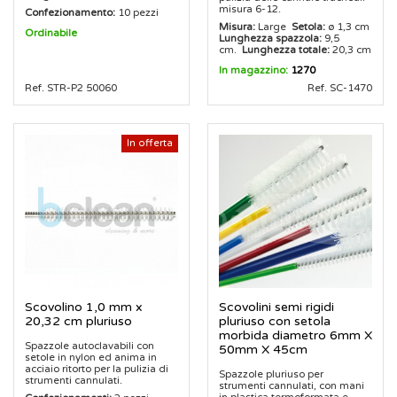
misura 6-12.
Confezionamento:
10 pezzi
Misura:
Large
Setola:
ø 1,3 cm
Ordinabile
Lunghezza spazzola:
9,5
cm.
Lunghezza totale:
20,3 cm
In magazzino:
1270
Ref. STR-P2 50060
Ref. SC-1470
In offerta
Scovolino 1,0 mm x
Scovolini semi rigidi
20,32 cm pluriuso
pluriuso con setola
morbida diametro 6mm X
Spazzole autoclavabili con
50mm X 45cm
setole in nylon ed anima in
acciaio ritorto per la pulizia di
Spazzole pluriuso per
strumenti cannulati.
strumenti cannulati, con mani
in plastica termoformata e