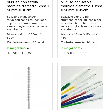
pluriuso con setola
pluriuso con setola
morbida diametro 6mm X
morbida diametro 10mm
50mm X 30cm
X 50mm X 45cm
Spazzole pluriuso per
Spazzole pluriuso per
strumenti cannulati, con mani
strumenti cannulati, con mani
in plastica termoformata e
in plastica termoformata e
setole in nylon bianco a bassa
setole in nylon bianco a bassa
assorbenza.
assorbenza.
Misura:
ø 6mm X 50mm X
Misura:
ø 10mm X 50mm X
30cm
45cm
Confezionamento:
10 pezzi
Confezionamento:
10 pezzi
In magazzino:
4
In magazzino:
2
Ref. STR-P1 35060
Ref. STR-P1 50100