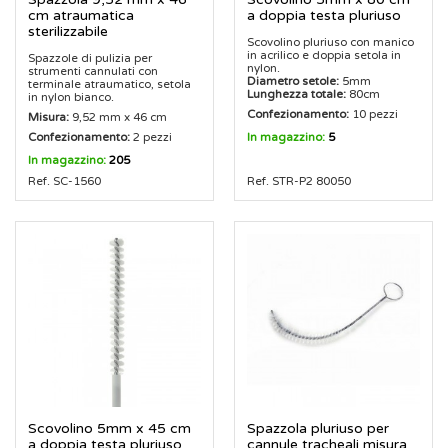
cm atraumatica
a doppia testa pluriuso
sterilizzabile
Scovolino pluriuso con manico
in acrilico e doppia setola in
Spazzole di pulizia per
nylon.
strumenti cannulati con
Diametro setole:
5mm
terminale atraumatico, setola
Lunghezza totale:
80cm
in nylon bianco.
Confezionamento:
10 pezzi
Misura:
9,52 mm x 46 cm
Confezionamento:
2 pezzi
In magazzino:
5
In magazzino:
205
Ref. SC-1560
Ref. STR-P2 80050
Scovolino 5mm x 45 cm
Spazzola pluriuso per
a doppia testa pluriuso
cannule tracheali misura