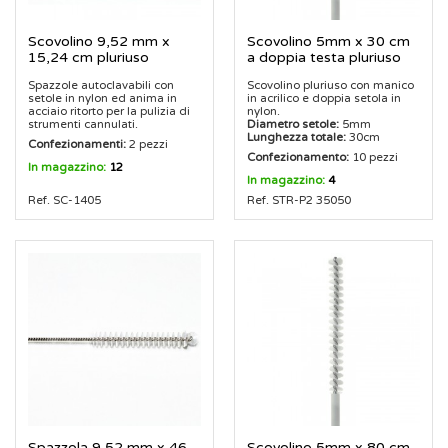
Scovolino 9,52 mm x
Scovolino 5mm x 30 cm
15,24 cm pluriuso
a doppia testa pluriuso
Spazzole autoclavabili con
Scovolino pluriuso con manico
setole in nylon ed anima in
in acrilico e doppia setola in
acciaio ritorto per la pulizia di
nylon.
strumenti cannulati.
Diametro setole:
5mm
Lunghezza totale:
30cm
Confezionamenti:
2 pezzi
Confezionamento:
10 pezzi
In magazzino:
12
In magazzino:
4
Ref. SC-1405
Ref. STR-P2 35050
Spazzola 9,52 mm x 46
Scovolino 5mm x 80 cm