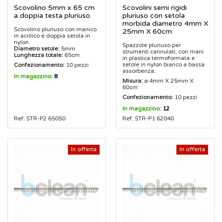
Scovolino 5mm x 65 cm
Scovolini semi rigidi
a doppia testa pluriuso
pluriuso con setola
morbida diametro 4mm X
Scovolino pluriuso con manico
25mm X 60cm
in acrilico e doppia setola in
nylon.
Spazzole pluriuso per
Diametro setole:
5mm
strumenti cannulati, con mani
Lunghezza totale:
65cm
in plastica termoformata e
setole in nylon bianco a bassa
Confezionamento:
10 pezzi
assorbenza.
In magazzino:
8
Misura:
ø 4mm X 25mm X
60cm
Confezionamento:
10 pezzi
In magazzino:
12
Ref. STR-P2 65050
Ref. STR-P1 62040
In offerta
In offerta