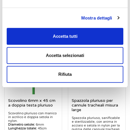
Scovolini extra rigidi per la
nylon.
pulizia degli alesatori flessibili
Diametro setole:
6mm
e strumenti similari.
Lunghezza totale:
80cm
Confezionamento:
3 pezzi
Confezionamento:
10 pezzi
Mostra dettagli
In magazzino:
14
In magazzino:
3
Ref. BIO265
Ref. STR-P2 80060
Accetta tutti
Accetta selezionati
Rifiuta
Scovolino 6mm x 45 cm
Spazzola pluriuso per
a doppia testa pluriuso
cannule tracheali misura
large
Scovolino pluriuso con manico
in acrilico e doppia setola in
Spazzola pluriuso, sanificabile
nylon.
e sterilizzabile, con anima in
Diametro setole:
6mm
acciaio e setola in nylon per la
Lunghezza totale:
45cm
pulizia delle cannule tracheali