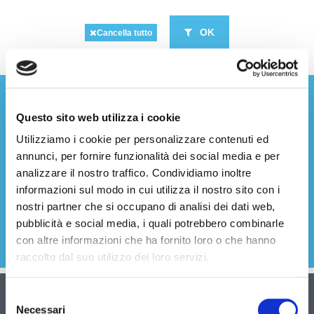
OK
Cancella tutto
Questo sito web utilizza i cookie
ISCRIVITI ALLA NEWSLETTER
Utilizziamo i cookie per personalizzare contenuti ed
annunci, per fornire funzionalità dei social media e per
analizzare il nostro traffico. Condividiamo inoltre
informazioni sul modo in cui utilizza il nostro sito con i
Acconsento al trattamento e alla conservazione dei miei
nostri partner che si occupano di analisi dei dati web,
dati personali per le finalità indicate nella informativa sulla
privacy (
Leggi la nostra informativa sulla privacy
).
pubblicità e social media, i quali potrebbero combinarle
con altre informazioni che ha fornito loro o che hanno
raccolto dal suo utilizzo dei loro servizi.
Selezione
IL TUO ACCOUNT
Necessari
del