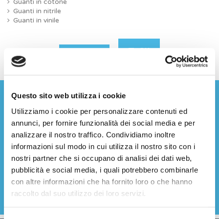
Guanti in cotone
Guanti in nitrile
Guanti in vinile
OK
Cancella tutto
Questo sito web utilizza i cookie
Utilizziamo i cookie per personalizzare contenuti ed
ISCRIVITI ALLA NEWSLETTER
annunci, per fornire funzionalità dei social media e per
analizzare il nostro traffico. Condividiamo inoltre
informazioni sul modo in cui utilizza il nostro sito con i
nostri partner che si occupano di analisi dei dati web,
Acconsento al trattamento e alla conservazione dei miei
pubblicità e social media, i quali potrebbero combinarle
dati personali per le finalità indicate nella informativa sulla
privacy (
Leggi la nostra informativa sulla privacy
).
con altre informazioni che ha fornito loro o che hanno
raccolto dal suo utilizzo dei loro servizi.