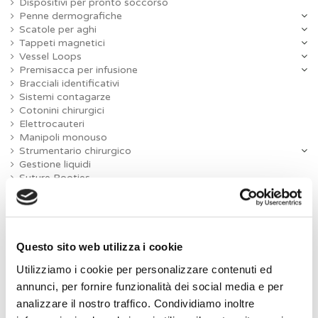
Dispositivi per pronto soccorso
Penne dermografiche
Scatole per aghi
Tappeti magnetici
Vessel Loops
Premisacca per infusione
Bracciali identificativi
Sistemi contagarze
Cotonini chirurgici
Elettrocauteri
Manipoli monouso
Strumentario chirurgico
Gestione liquidi
Suture Booties
Suture Cutanee
Lame per bisturi
Sistemi di legatura
Divaricatori monouso
Protettori per ferite
Questo sito web utilizza i cookie
Utilizziamo i cookie per personalizzare contenuti ed
annunci, per fornire funzionalità dei social media e per
OK
Cancella tutto
analizzare il nostro traffico. Condividiamo inoltre