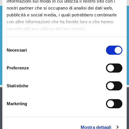
informazioni sul modo in cui utilizza il nostro sito con i
nostri partner che si occupano di analisi dei dati web,
pubblicità e social media, i quali potrebbero combinarle
con altre informazioni che ha fornito loro o che hanno
ISCRIVITI ALLA NEWSLETTER
raccolto dal suo utilizzo dei loro servizi.
Selezione
Necessari
del
Acconsento al trattamento e alla conservazione dei miei
consenso
dati personali per le finalità indicate nella informativa sulla
privacy (
Leggi la nostra informativa sulla privacy
).
Preferenze
Statistiche
IL TUO ACCOUNT
Marketing
Informazioni personali
Mostra dettagli
Ordini