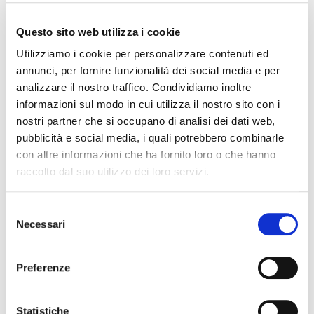
Gel per elettrodi in tubo
Gel per elettrodi Spectra
da 60 gr - Spectra 360
360 in tubo da 250 gr
Questo sito web utilizza i cookie
Gel per elettrodi Spectra 360
Gel per elettrodi Spectra 360
adatto per applicazioni a lungo
adatto per applicazioni a lungo
termine in tubo da 60 grammi
termine in tubo da 250 grammi
Utilizziamo i cookie per personalizzare contenuti ed
Confezionamento:
12 per
Confezionamento:
12 pezzi
annunci, per fornire funzionalità dei social media e per
scatola
Ordinabile
analizzare il nostro traffico. Condividiamo inoltre
Ordinabile
informazioni sul modo in cui utilizza il nostro sito con i
Ref. 12-02
Ref. GE000004
nostri partner che si occupano di analisi dei dati web,
pubblicità e social media, i quali potrebbero combinarle
con altre informazioni che ha fornito loro o che hanno
raccolto dal suo utilizzo dei loro servizi.
Selezione
Ecografia ed ECG
Necessari
del
consenso
Accessori per radiologia
Preferenze
Carta ecografica
Coperture trans esofagee
Coprisonda addominali
Statistiche
Coprisonda chirurgici