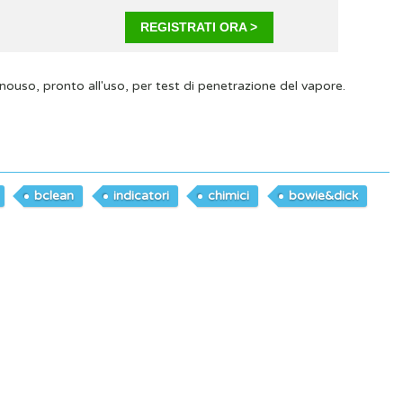
REGISTRATI ORA >
uso, pronto all'uso, per test di penetrazione del vapore.
bclean
indicatori
chimici
bowie&dick