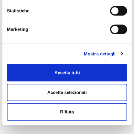
Statistiche
Marketing
Mostra dettagli
Salviette disinfettanti
Spray disinfettante per
per sonde ecografiche
sonde ecografiche
Salviette monouso per la
Soluzione spray per la pulizia
Accetta tutti
pulizia e la disinfezione delle
e sanificazione delle sonde
sonde ecografiche, possono
ecografiche.
essere utilizzate su superfici,
Confezionamento:
6 flaconi
elettrodi, maniglie delle
Parker Laboratories Inc
porte e tutte le superfici non
Accetta selezionati
porose.
Non disponibile
Confezionamento:
6 flaconi
Parker Laboratories Inc
Rifiuta
Non disponibile
Ref. 47-44
Ref. 43-32