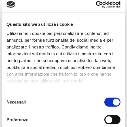
Assicura un corretto e stabile posizionamento dell’ago
durante le procedure ecoguidate, aumentando la
sicurezza per i pazienti
Dotata di basso profilo di inserzione
Questo sito web utilizza i cookie
Monouso, limita le possibili contaminazioni incrociate
Utilizziamo i cookie per personalizzare contenuti ed
Dotata di invito nella parte distale per una facile
inserzione dello strumento anche in ambienti con scarsa
annunci, per fornire funzionalità dei social media e per
visibilità
analizzare il nostro traffico. Condividiamo inoltre
Il prodotto è comprensivo di:
informazioni sul modo in cui utilizza il nostro sito con i
nostri partner che si occupano di analisi dei dati web,
n. 1 coprisonda in lattice 3,5x20 cm
pubblicità e social media, i quali potrebbero combinarle
n. 1 busta di gel sterile da 20ml
con altre informazioni che ha fornito loro o che hanno
n. 2 elastici di fissaggio latex free
raccolto dal suo utilizzo dei loro servizi.
Marca
Selezione
Necessari
del
TI CONSIGLIAMO ANCHE
consenso
Preferenze