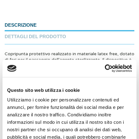
DESCRIZIONE
DETTAGLI DEL PRODOTTO
Copripunta protettivo realizzato in materiale latex free, dotato
di fori per il passaggio dell'agente sterilizzante. Il dispositivo è
sviluppato per la protezione delle punte dello strumentario
chirurgico durante le fasi di confezionamento, sterilizzazione e
movimentazione dello strumentario chirurgico.
Questo sito web utilizza i cookie
Marca
Utilizziamo i cookie per personalizzare contenuti ed
TI CONSIGLIAMO ANCHE
annunci, per fornire funzionalità dei social media e per
analizzare il nostro traffico. Condividiamo inoltre
informazioni sul modo in cui utilizza il nostro sito con i
nostri partner che si occupano di analisi dei dati web,
pubblicità e social media, i quali potrebbero combinarle