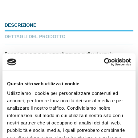
DESCRIZIONE
DETTAGLI DEL PRODOTTO
Protezione monouso appositamente realizzata per la
copertura della punta degli osteotomi durante le fasi di
sterilizzazione, stoccaggio e movimentazione. Realizzate in
materiali latex free e dotati di fori per la microventilazione.
Questo sito web utilizza i cookie
Marca
Utilizziamo i cookie per personalizzare contenuti ed
TI CONSIGLIAMO ANCHE
annunci, per fornire funzionalità dei social media e per
analizzare il nostro traffico. Condividiamo inoltre
informazioni sul modo in cui utilizza il nostro sito con i
nostri partner che si occupano di analisi dei dati web,
pubblicità e social media, i quali potrebbero combinarle
con altre informazioni che ha fornito loro o che hanno