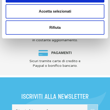
SPEDIZIONI
Veloci, sicure e tracciabili
Accetta selezionati
con corriere espresso.
ARTICOLI
Rifiuta
Catalogo prodotti
in costante aggiornamento.
PAGAMENTI
Sicuri tramite carte di credito e
Paypal o bonifico bancario.
ISCRIVITI ALLA NEWSLETTER